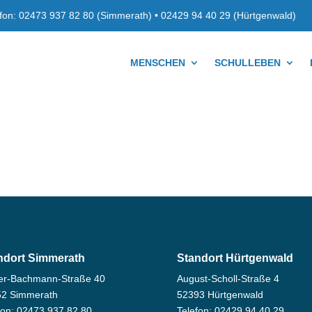
elefon: 02473 937 82 80 (Simmerath) • 02429 94 40 29 (Hürtgenwald)
MENSCHEN
SCHULLEBEN
ndort Simmerath
Standort Hürtgenwald
er-Bachmann-Straße 40
August-Scholl-Straße 4
52 Simmerath
52393 Hürtgenwald
fon: 02473 937 82 80
Telefon: 02429 94 40 29