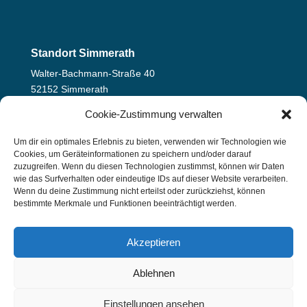
Standort Simmerath
Walter-Bachmann-Straße 40
52152 Simmerath
Telefon: 02473 937 82 80
Cookie-Zustimmung verwalten
info@sekundarschule-nordeifel.de
Um dir ein optimales Erlebnis zu bieten, verwenden wir Technologien wie
Standort Hürtgenwald
Cookies, um Geräteinformationen zu speichern und/oder darauf
zuzugreifen. Wenn du diesen Technologien zustimmst, können wir Daten
August-Scholl-Straße 4
wie das Surfverhalten oder eindeutige IDs auf dieser Website verarbeiten.
52393 Hürtgenwald
Wenn du deine Zustimmung nicht erteilst oder zurückziehst, können
bestimmte Merkmale und Funktionen beeinträchtigt werden.
Telefon: 02429 94 40 29
info@sekundarschule-nordeifel.de
Akzeptieren
Ablehnen
Einstellungen ansehen