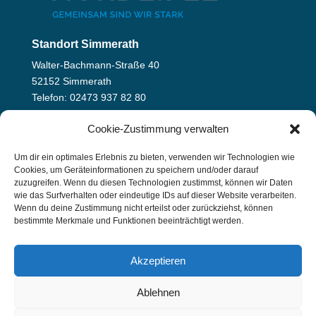
Standort Simmerath
Walter-Bachmann-Straße 40
52152 Simmerath
Telefon: 02473 937 82 80
info@sekundarschule-nordeifel.de
Cookie-Zustimmung verwalten
Standort Hürtgenwald
Um dir ein optimales Erlebnis zu bieten, verwenden wir Technologien wie
August-Scholl-Straße 4
Cookies, um Geräteinformationen zu speichern und/oder darauf
zuzugreifen. Wenn du diesen Technologien zustimmst, können wir Daten
52393 Hürtgenwald
wie das Surfverhalten oder eindeutige IDs auf dieser Website verarbeiten.
Telefon: 02429 94 40 29
Wenn du deine Zustimmung nicht erteilst oder zurückziehst, können
info@sekundarschule-nordeifel.de
bestimmte Merkmale und Funktionen beeinträchtigt werden.
Akzeptieren
Ablehnen