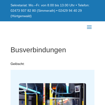
Sekretariat: Mo.–Fr. von 8.00 bis 13.00 Uhr • Telefon:
02473 937 82 80 (Simmerath) • 02429 94 40 29
(Hürtgenwald)
Busverbindungen
Gelöscht: